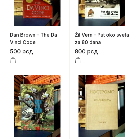
Dan Brown – The Da
Žil Vern – Put oko sveta
Vinci Code
za 80 dana
500
рсд
800
рсд