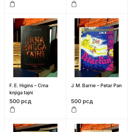
F. E. Higins – Crna
J. M. Barrie – Petar Pan
knjiga tajni
500
рсд
500
рсд