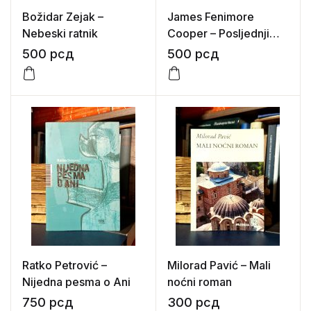
Božidar Zejak –
James Fenimore
Nebeski ratnik
Cooper – Posljednji
Mohikanac
500
рсд
500
рсд
Ratko Petrović –
Milorad Pavić – Mali
Nijedna pesma o Ani
noćni roman
750
рсд
300
рсд