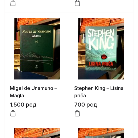
Migel de Unamuno –
Stephen King – Lisina
Magla
priča
1.500
рсд
700
рсд