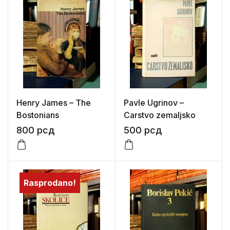
Henry James – The
Pavle Ugrinov –
Bostonians
Carstvo zemaljsko
800
рсд
500
рсд
Rasprodano!