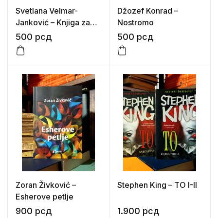
Svetlana Velmar-
Džozef Konrad –
Janković – Knjiga za
Nostromo
Marka
500
рсд
500
рсд
Zoran Živković –
Stephen King – TO I-II
Esherove petlje
900
рсд
1.900
рсд