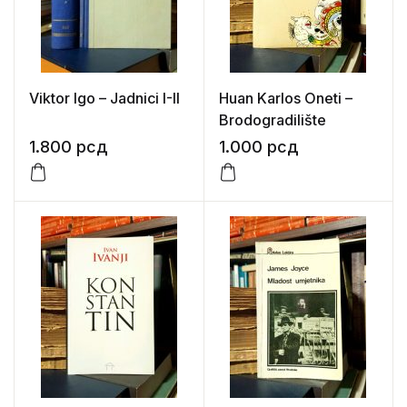
Viktor Igo – Jadnici I-II
Huan Karlos Oneti –
Brodogradilište
1.800
рсд
1.000
рсд