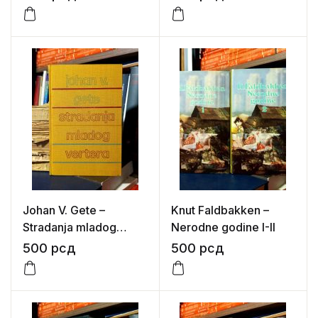
Johan V. Gete –
Knut Faldbakken –
Stradanja mladog
Nerodne godine I-II
Vertera
500
рсд
500
рсд