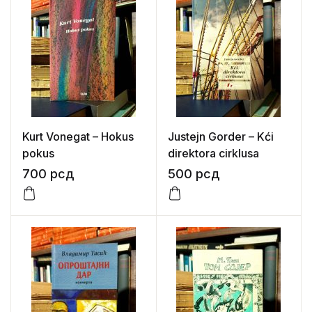
Kurt Vonegat – Hokus
Justejn Gorder – Kći
pokus
direktora cirklusa
700
рсд
500
рсд