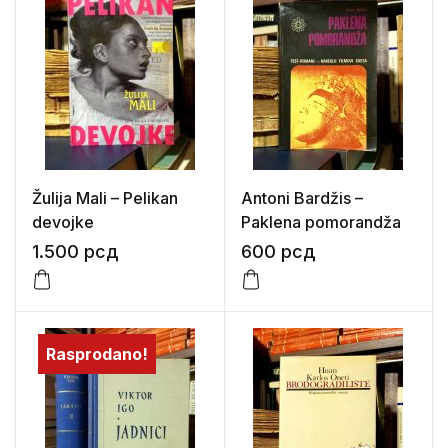
Žulija Mali – Pelikan
Antoni Bardžis –
devojke
Paklena pomorandža
1.500
рсд
600
рсд
Rasprodano!