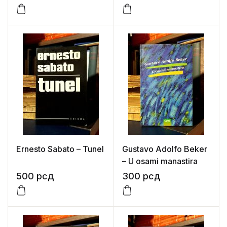
Ernesto Sabato – Tunel
Gustavo Adolfo Beker
– U osami manastira
500
рсд
300
рсд