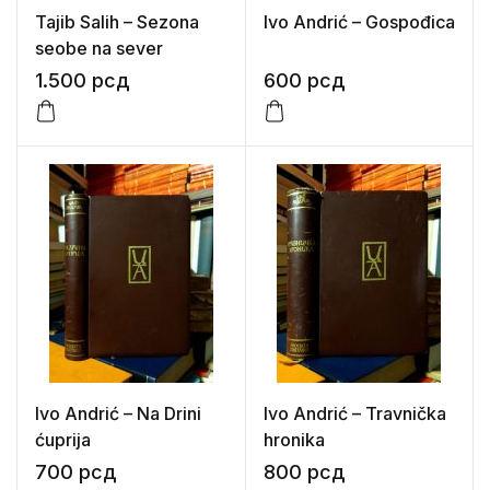
Tajib Salih – Sezona
Ivo Andrić – Gospođica
seobe na sever
1.500
рсд
600
рсд
Ivo Andrić – Na Drini
Ivo Andrić – Travnička
ćuprija
hronika
700
рсд
800
рсд