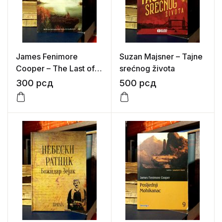
James Fenimore
Suzan Majsner – Tajne
Cooper – The Last of
srećnog života
the Mohicans
300
рсд
500
рсд