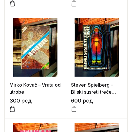
Mirko Kovač – Vrata od
Steven Spielberg –
utrobe
Bliski susreti treće
vrste
300
рсд
600
рсд