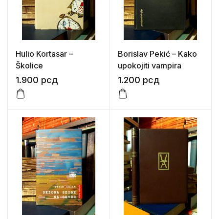
Hulio Kortasar –
Borislav Pekić – Kako
Školice
upokojiti vampira
1.900
рсд
1.200
рсд