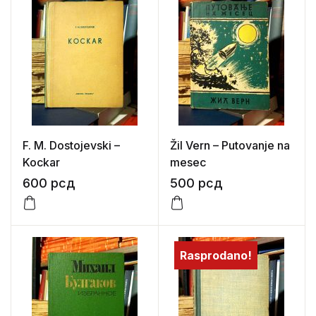
F. M. Dostojevski –
Žil Vern – Putovanje na
Kockar
mesec
600
рсд
500
рсд
Rasprodano!