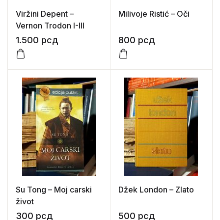
Viržini Depent –
Milivoje Ristić – Oči
Vernon Trodon I-III
1.500
рсд
800
рсд
Su Tong – Moj carski
Džek London – Zlato
život
300
рсд
500
рсд