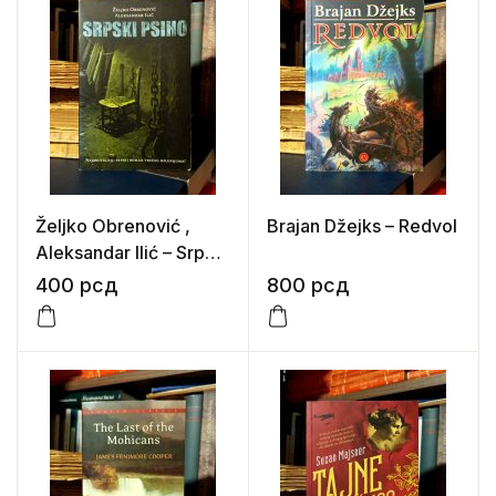
Željko Obrenović ,
Brajan Džejks – Redvol
Aleksandar Ilić – Srpski
psiho
400
рсд
800
рсд