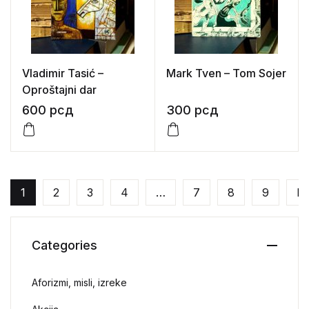
Vladimir Tasić –
Mark Tven – Tom Sojer
Oproštajni dar
600
рсд
300
рсд
1
2
3
4
…
7
8
9
Ne
Categories
Aforizmi, misli, izreke