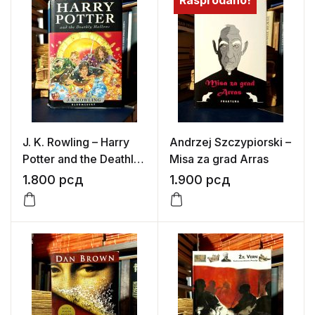
Rasprodano!
J. K. Rowling – Harry
Andrzej Szczypiorski –
Potter and the Deathly
Misa za grad Arras
Hallows
1.800
рсд
1.900
рсд