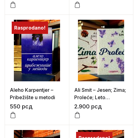
Rasprodano!
Aleho Karpentjer –
Ali Smit – Jesen; Zima;
Pribežište u metodi
Proleće; Leto
(Sezonski kvartet)
550
рсд
2.900
рсд