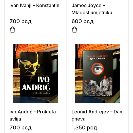
Ivan Ivanji – Konstantin
James Joyce –
Mladost umjetnika
700
рсд
600
рсд
Ivo Andrić – Prokleta
Leonid Andrejev – Dan
avlija
gneva
700
рсд
1.350
рсд