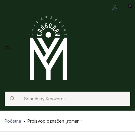
0
Search
Početna
Proizvod označen „romani“