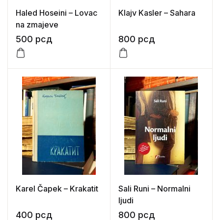
Haled Hoseini – Lovac
Klajv Kasler – Sahara
na zmajeve
500
рсд
800
рсд
Karel Čapek – Krakatit
Sali Runi – Normalni
ljudi
400
рсд
800
рсд