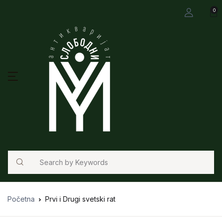
0
Search
Početna
Prvi i Drugi svetski rat