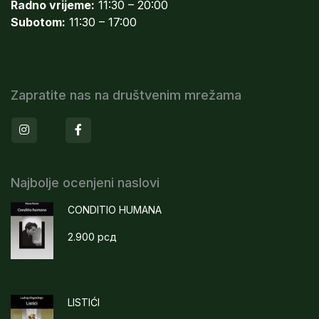
Radno vrijeme:
11:30 – 20:00
Subotom:
11:30 – 17:00
Zapratite nas na društvenim mrežama
Instagram
Facebook
Najbolje ocenjeni naslovi
CONDITIO HUMANA
2.900
рсд
LISTIĆI