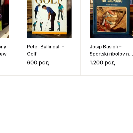
ony
Peter Ballingall –
Josip Basioli –
rew
Golf
Sportski ribolov na
Jadranu
600
рсд
1.200
рсд