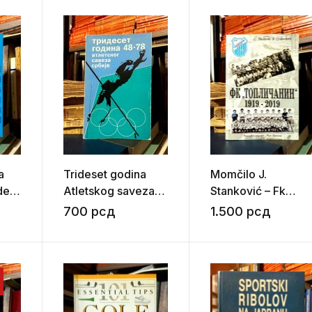
a
Trideset godina
Momčilo J.
del
Atletskog saveza
Stanković – Fk
Srbije 1948-1978
„Topličanin“ 1919-
700
рсд
1.500
рсд
2019