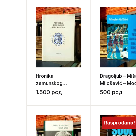
Hronika
Dragoljub – Miš
zemunskog
Milošević – Mo
streljaštva
psihičkih
1.500
рсд
500
рсд
karakteristika
odbojkaša i
odbojkašica
Jugoslavije
Rasprodano!