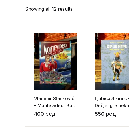
Showing all 12 results
Vladimir Stanković
Ljubica Sikimić 
– Montevideo, Bog
Dečje igre neka
te video!
sad
400
рсд
550
рсд