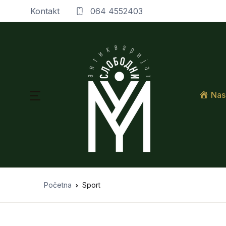
Kontakt
064 4552403
Nas
Početna
Sport