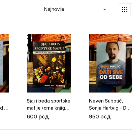
Najnovije
–
Sjaj i beda sportske
Neven Subotić,
d i
mafije (crna knjiga
Sonja Hartvig – Dati
srpskog sporta)
sve od sebe
600
рсд
950
рсд