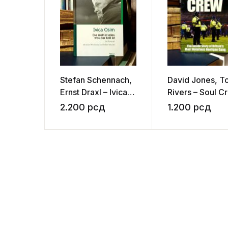
Stefan Schennach,
David Jones, T
Ernst Draxl – Ivica
Rivers – Soul C
Osim – Die Welt ist
2.200
рсд
1.200
рсд
alles, was der Ball
ist: ein Portrait