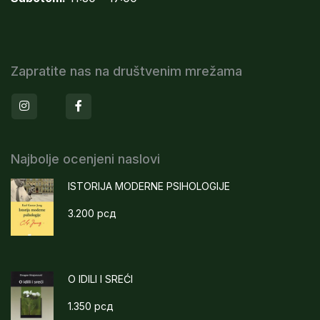
Zapratite nas na društvenim mrežama
Instagram
Facebook
Najbolje ocenjeni naslovi
ISTORIJA MODERNE PSIHOLOGIJE
3.200
рсд
O IDILI I SREĆI
1.350
рсд