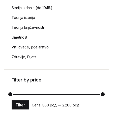
Starija izdanja (do 1945.)
Teorija istorije
Teorija književnosti
Umetnost
Vrt, cveće, pčelarstvo
Zdravlje, Dijeta
Filter by price
Filter
Cena:
850 рсд
—
2.200 рсд
Minimalna cena
Maksimalna cena