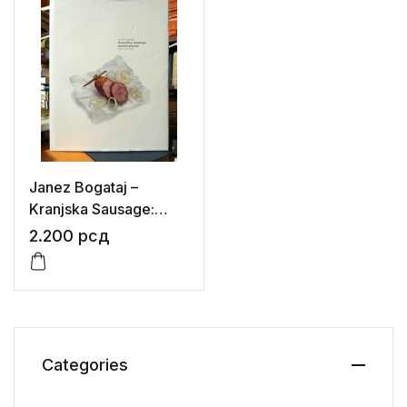
Janez Bogataj –
Kranjska Sausage:
Masterpieces from
2.200
рсд
Slovenia
Categories