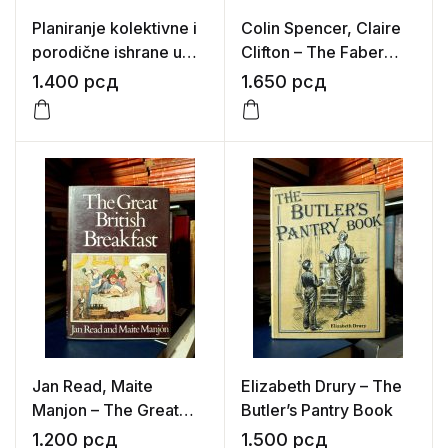
Planiranje kolektivne i
Colin Spencer, Claire
porodične ishrane u
Clifton – The Faber
miru i vanrednim
Book of Food
1.400
рсд
1.650
рсд
prilikama
Jan Read, Maite
Elizabeth Drury – The
Manjon – The Great
Butler’s Pantry Book
British Breakfast
1.200
рсд
1.500
рсд