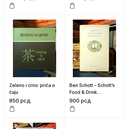
Zeleno i crno: priča o
Ben Schott – Schott’s
čaju
Food & Drink
Miscellany
850
рсд
900
рсд