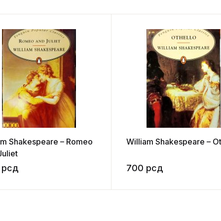
am Shakespeare – Romeo
William Shakespeare – Ot
uliet
0
рсд
700
рсд