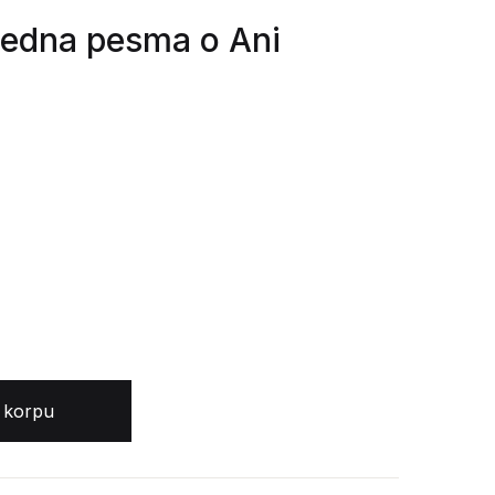
ijedna pesma o Ani
Ani količina
 korpu