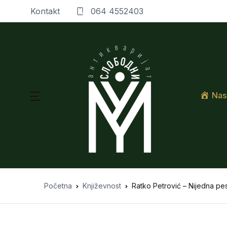
Kontakt
064 4552403
Nas
Početna
Književnost
Ratko Petrović – Nijedna pe