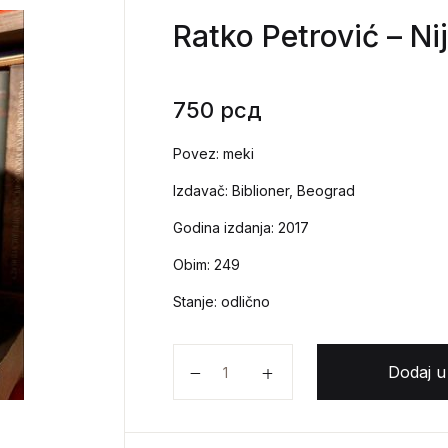
Ratko Petrović – N
750
рсд
Povez: meki
Izdavač: Biblioner, Beograd
Godina izdanja: 2017
Obim: 249
Stanje: odlično
Ratko Petrović - Nijedna pesma o 
Dodaj u