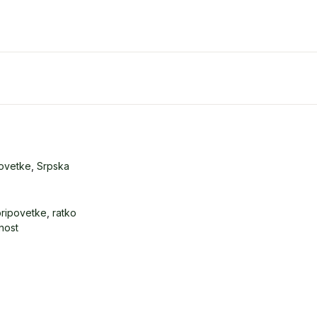
povetke
,
Srpska
pripovetke
,
ratko
nost