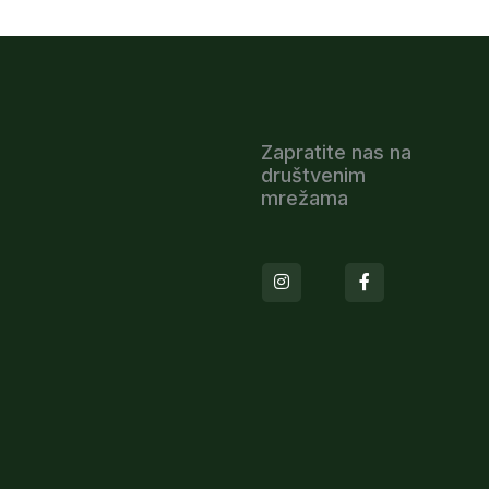
Zapratite nas na
društvenim
mrežama
Instagram
Facebook