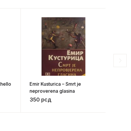
hello
Emir Kusturica – Smrt je
Nenad P
neproverena glasina
350
рсд
400
р