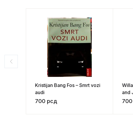
Kristijan Bang Fos – Smrt vozi
Will
audi
and J
700
рсд
70