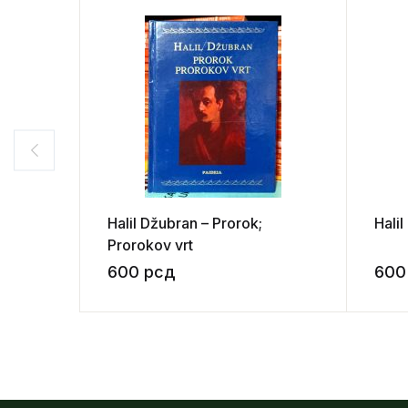
Halil Džubran – Prorok;
Halil
Prorokov vrt
600
рсд
60