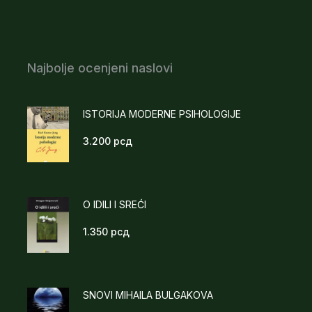
Najbolje ocenjeni naslovi
ISTORIJA MODERNE PSIHOLOGIJE
3.200
рсд
O IDILI I SREĆI
1.350
рсд
SNOVI MIHAILA BULGAKOVA