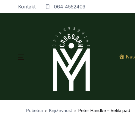
Kontakt
064 4552403
Nas
Početna
Književnost
Peter Handke – Veliki pad