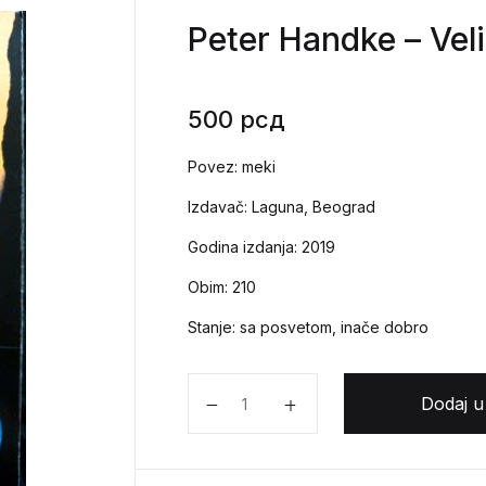
Peter Handke – Veli
500
рсд
Povez: meki
Izdavač: Laguna, Beograd
Godina izdanja: 2019
Obim: 210
Stanje: sa posvetom, inače dobro
Peter Handke - Veliki pad količina
Dodaj u