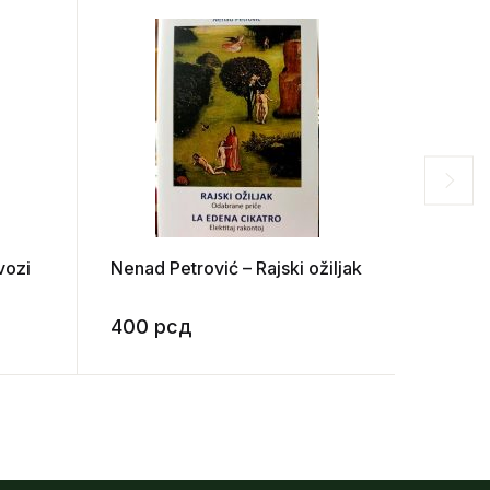
vozi
Nenad Petrović – Rajski ožiljak
SATIR
400
рсд
1.200