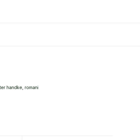
ter handke
,
romani