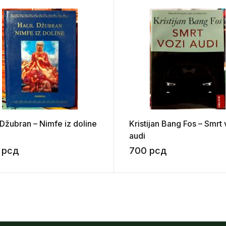
 Džubran – Nimfe iz doline
Kristijan Bang Fos – Smrt 
audi
0
рсд
700
рсд