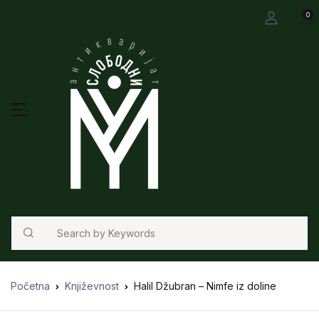
0
Search
Početna
Književnost
Halil Džubran – Nimfe iz doline