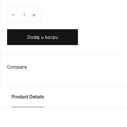
Halil Džubran - Nimfe iz doline količina
Dodaj u korpu
Compare
Product Details