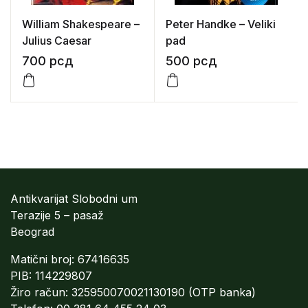
William Shakespeare –
Peter Handke – Veliki
Julius Caesar
pad
700
рсд
500
рсд
Antikvarijat Slobodni um
Terazije 5 – pasaž
Beograd
Matični broj: 67416635
PIB: 114229807
Žiro račun: 325950070021130190 (OTP banka)