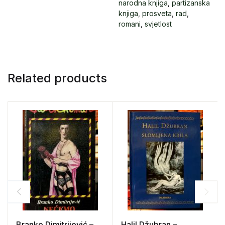
narodna knjiga
,
partizanska
knjiga
,
prosveta
,
rad
,
romani
,
svjetlost
Related products
Branko Dimitrijević –
Halil Džubran –