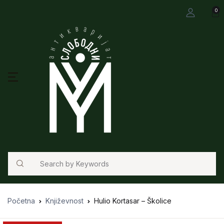
0
Search
Početna
Književnost
Hulio Kortasar – Školice