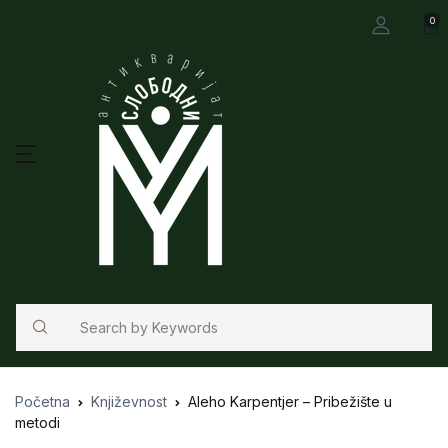
0
Search
Početna
Književnost
Aleho Karpentjer – Pribežište u
metodi