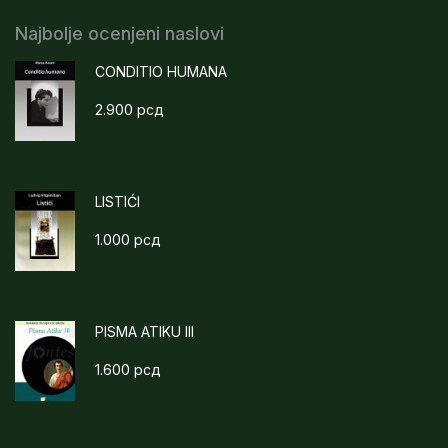
Najbolje ocenjeni naslovi
CONDITIO HUMANA
2.900
рсд
LISTIĆI
1.000
рсд
PISMA ATIKU III
1.600
рсд