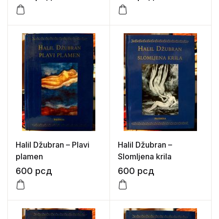
Halil Džubran – Plavi
Halil Džubran –
plamen
Slomljena krila
600
рсд
600
рсд