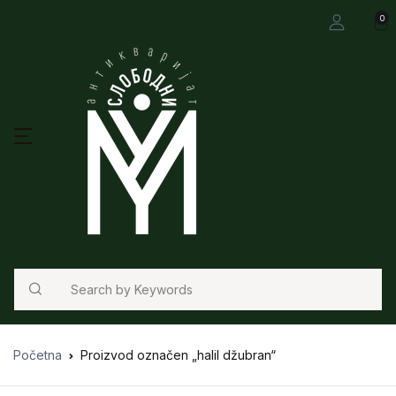
0
Search
Početna
Proizvod označen „halil džubran“