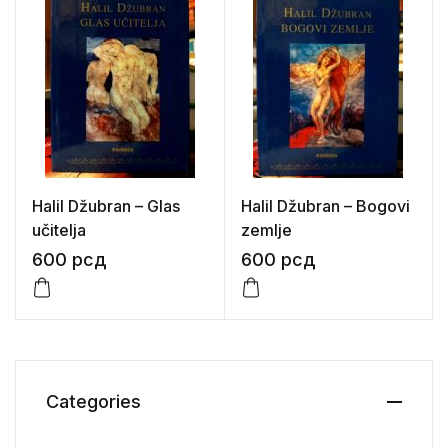
Halil Džubran – Glas
Halil Džubran – Bogovi
učitelja
zemlje
600
рсд
600
рсд
Categories