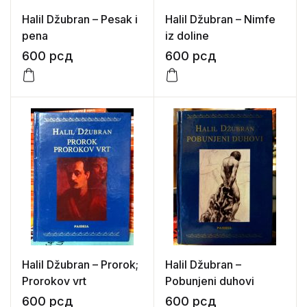
Halil Džubran – Pesak i
Halil Džubran – Nimfe
pena
iz doline
600
рсд
600
рсд
Halil Džubran – Prorok;
Halil Džubran –
Prorokov vrt
Pobunjeni duhovi
600
рсд
600
рсд