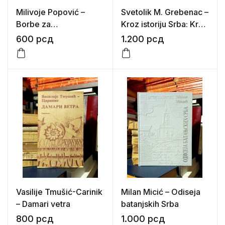
Milivoje Popović –
Svetolik M. Grebenac –
Borbe za
Kroz istoriju Srba: Kralj
parlamentarni režim u
Milan i njegovo doba
600
рсд
1.200
рсд
Srbiji
Vasilije Tmušić-Carinik
Milan Micić – Odiseja
– Damari vetra
batanjskih Srba
800
рсд
1.000
рсд