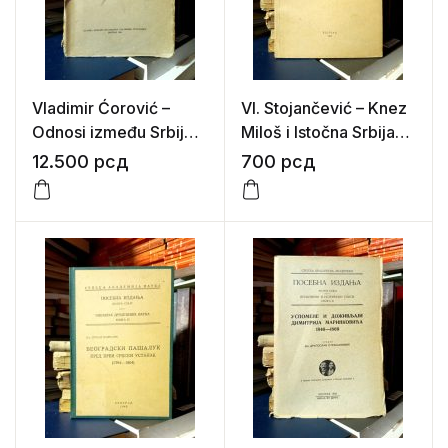
Vladimir Ćorović –
Vl. Stojančević – Knez
Odnosi između Srbije i
Miloš i Istočna Srbija
Austro-ugarske u XX
(1833-1838)
12.500
рсд
700
рсд
veku