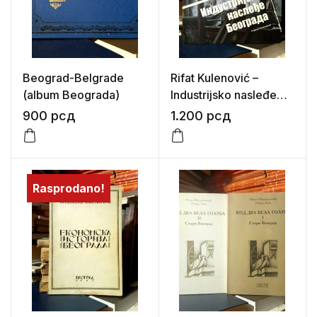
Beograd-Belgrade
Rifat Kulenović –
(album Beograda)
Industrijsko nasleđe
Beograda
900
рсд
1.200
рсд
Rasprodano!