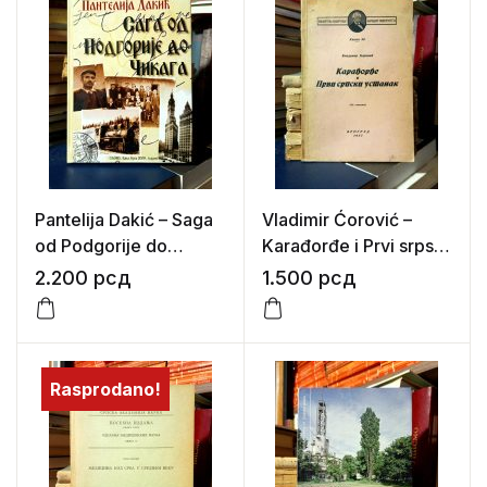
Pantelija Dakić – Saga
Vladimir Ćorović –
od Podgorije do
Karađorđe i Prvi srpski
Čikaga
ustanak
2.200
рсд
1.500
рсд
Rasprodano!