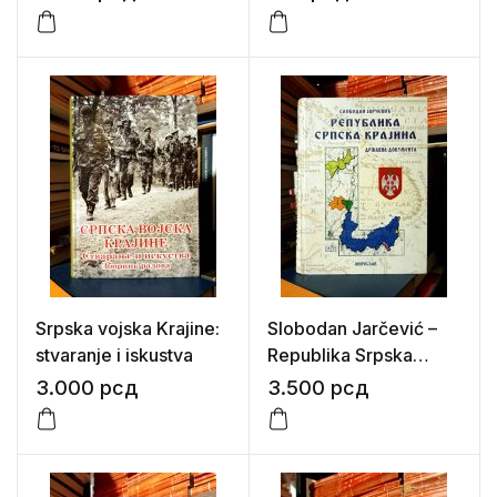
1842 i od 1858. do
1867.)
Srpska vojska Krajine:
Slobodan Jarčević –
stvaranje i iskustva
Republika Srpska
Krajina
3.000
рсд
3.500
рсд