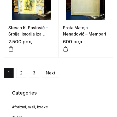
Stevan K. Pavlović –
Prota Mateja
Srbija: istorija iza
Nenadović – Memoari
imena
2.500
рсд
600
рсд
1
2
3
Next
Categories
Aforizmi, misli, izreke