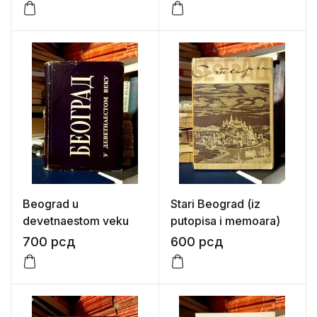
Beograd u
Stari Beograd (iz
devetnaestom veku
putopisa i memoara)
700
рсд
600
рсд