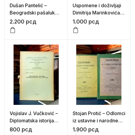
Dušan Pantelić –
Uspomene i doživljaji
Beogradski pašaluk
Dimitrija Marinkovića
pred Prvi srpski
1846-1869 (sredio:
2.200
рсд
1.000
рсд
ustanak (1794-1804)
Dragoslav
Stranjaković)
Vojislav J. Vučković –
Stojan Protić – Odlomci
Diplomatska istorija
iz ustavne i narodne
srpsko-bugarskog rata
borbe u Srbiji I-II
800
рсд
1.900
рсд