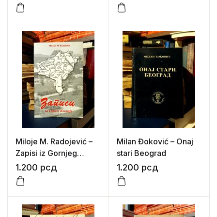
Miloje M. Radojević –
Milan Đoković – Onaj
Zapisi iz Gornjeg
stari Beograd
Kosmaja II
1.200
рсд
1.200
рсд