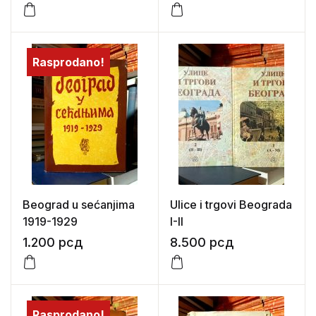
ulica Vračara
Rasprodano!
Beograd u sećanjima
Ulice i trgovi Beograda
1919-1929
I-II
1.200
рсд
8.500
рсд
Rasprodano!