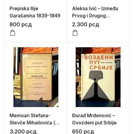
Prepiska Ilije
Aleksa Ivić – Između
Garašanina 1839-1849
Prvog i Drugog
srpskog ustanka (od
800
рсд
2.300
рсд
septembra 1813. do
aprila 1815. godine)
Memoari Stefana-
Đurađ Mrđenović –
Stevče Mihailovića (u
Gvozdeni put Srbije
dva dela – od 1813. do
3.200
рсд
650
рсд