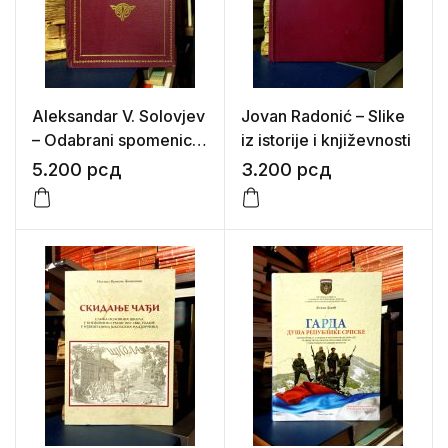
Aleksandar V. Solovjev
Jovan Radonić – Slike
– Odabrani spomenici
iz istorije i književnosti
srpskog prava od XII
5.200
рсд
3.200
рсд
do kraja XV veka