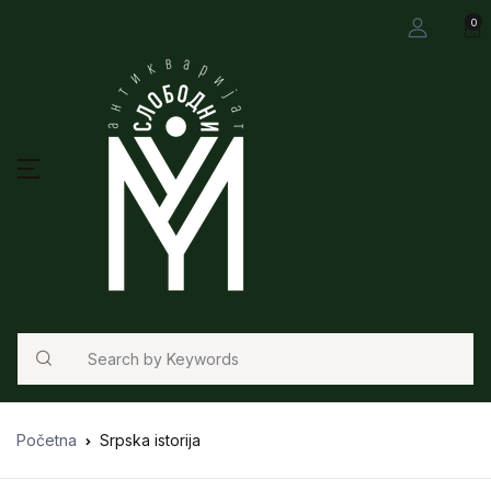
0
Search
Početna
Srpska istorija