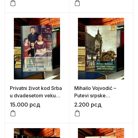
(1885-1886)
Privatni život kod Srba
Mihailo Vojvodić –
u dvadesetom veku
Putevi srpske
(Priredio: Milan
diplomatije
15.000
рсд
2.200
рсд
Ristović)