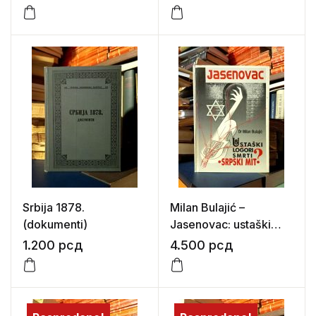
Srbija 1878.
Milan Bulajić –
(dokumenti)
Jasenovac: ustaški
logori smrti „srpski mit“
1.200
рсд
4.500
рсд