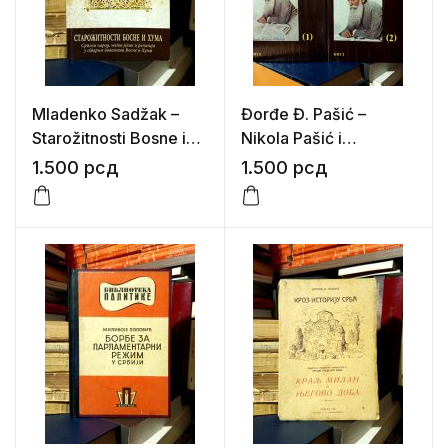
Mladenko Sadžak –
Đorđe Đ. Pašić –
Starožitnosti Bosne i
Nikola Pašić i
Huma (Srpski narod,
jugoslovensko pitanje
1.500
рсд
1.500
рсд
njegov jezik i religija u
I-II
starim poveljama
Bosne i Huma)