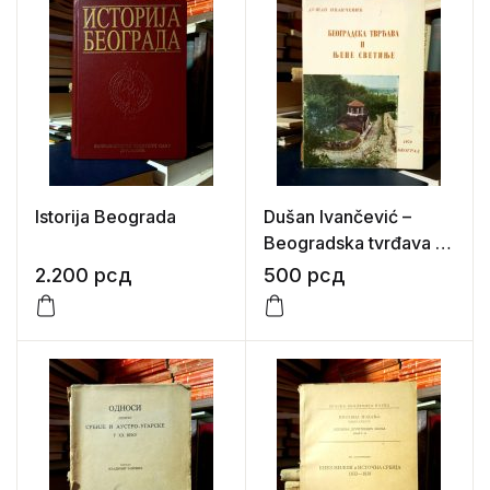
Istorija Beograda
Dušan Ivančević –
Beogradska tvrđava i
njene svetinje
2.200
рсд
500
рсд