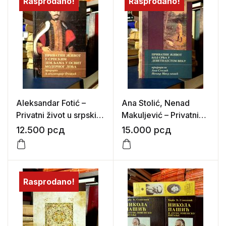
Rasprodano!
Rasprodano!
Aleksandar Fotić –
Ana Stolić, Nenad
Privatni život u srpskim
Makuljević – Privatni
zemljama u osvit
život kod Srba u
12.500
рсд
15.000
рсд
modernog doba
devetnaestom veku
Rasprodano!