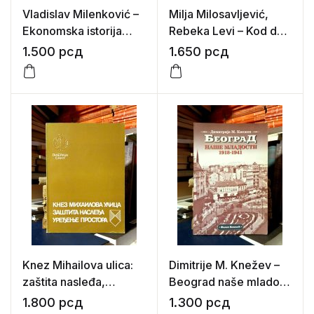
Vladislav Milenković –
Milja Milosavljević,
Ekonomska istorija
Rebeka Levi – Kod dva
Beograda
bela goluba – Stari
1.500
рсд
1.650
рсд
Beograd I-II
Knez Mihailova ulica:
Dimitrije M. Knežev –
zaštita nasleđa,
Beograd naše mladosti
uređenje prostora
1918-1941
1.800
рсд
1.300
рсд