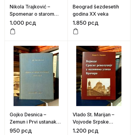
Nikola Trajković –
Beograd šezdesetih
Spomenar o starom
godina XX veka
Beogradu
1.000
рсд
1.850
рсд
Gojko Desnica –
Vlado St. Marijan –
Zemun i Prvi ustanak
Vojvode Srpske
(1804-1813)
revolucije u nazivima
950
рсд
1.200
рсд