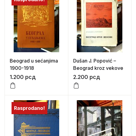
Beograd u sećanjima
Dušan J. Popović –
1900-1918
Beograd kroz vekove
1.200
рсд
2.200
рсд
Rasprodano!