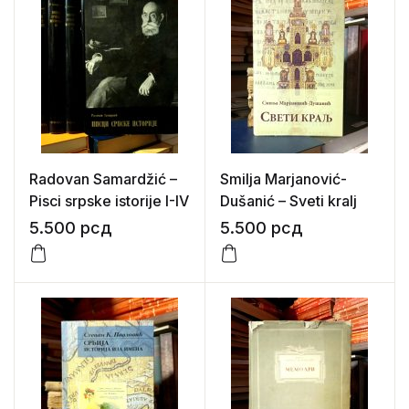
Radovan Samardžić –
Smilja Marjanović-
Pisci srpske istorije I-IV
Dušanić – Sveti kralj
5.500
рсд
5.500
рсд