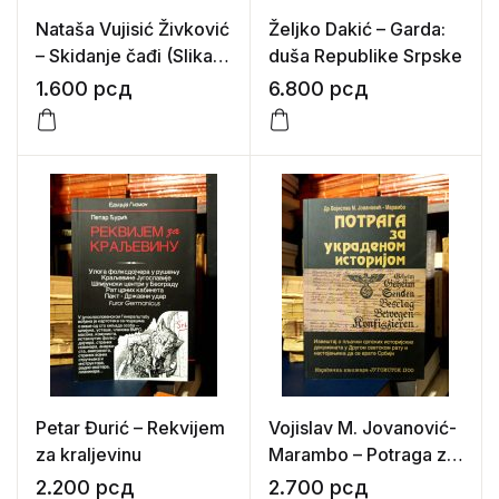
Nataša Vujisić Živković
Željko Dakić – Garda:
– Skidanje čađi (Slika
duša Republike Srpske
osnovnih škola u
1.600
рсд
6.800
рсд
Kneževini Srbiji 1957-
1880. godine u
izveštajima školskih
nadzornika
Petar Đurić – Rekvijem
Vojislav M. Jovanović-
za kraljevinu
Marambo – Potraga za
ukradenom istorijom
2.200
рсд
2.700
рсд