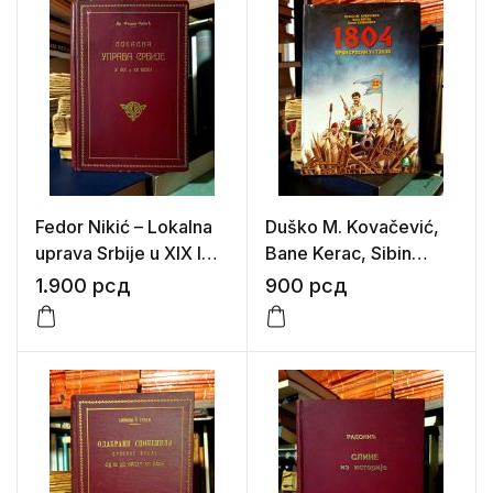
Fedor Nikić – Lokalna
Duško M. Kovačević,
uprava Srbije u XIX I
Bane Kerac, Sibin
XX veku
Slavković – 1804 Prvi
1.900
рсд
900
рсд
srpski ustanak