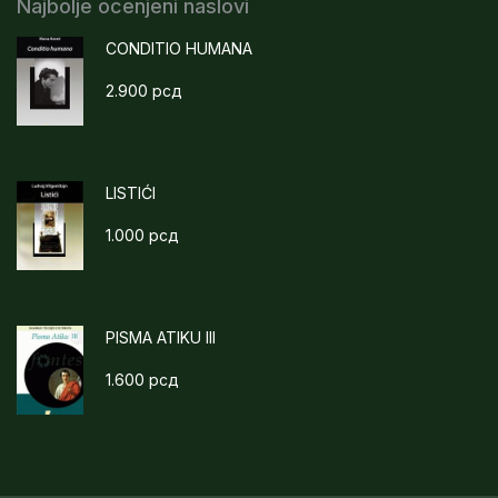
Najbolje ocenjeni naslovi
CONDITIO HUMANA
2.900
рсд
LISTIĆI
1.000
рсд
PISMA ATIKU III
1.600
рсд