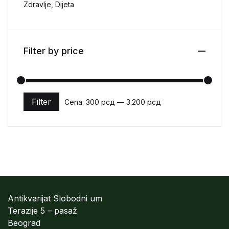
Zdravlje, Dijeta
Filter by price
Filter
Cena:
300 рсд
—
3.200 рсд
Minimalna cena
Maksimalna cena
Antikvarijat Slobodni um
Terazije 5 – pasaž
Beograd