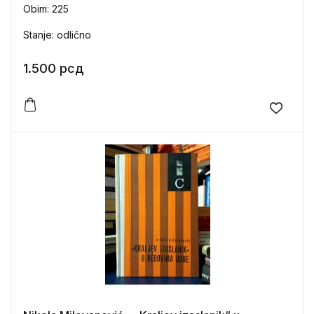
Obim: 225
Stanje: odlično
1.500
рсд
Add to