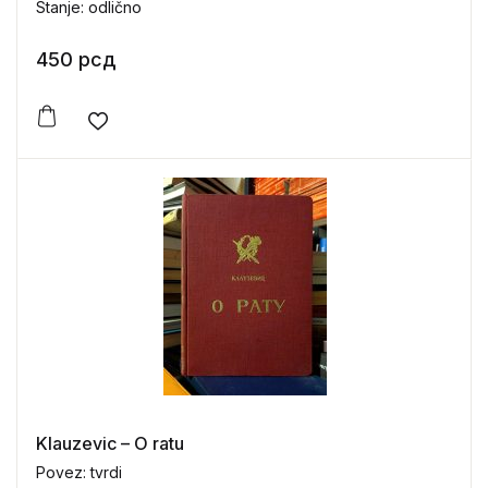
Stanje: odlično
450
рсд
Add to wishlist
Klauzevic – O ratu
Povez: tvrdi