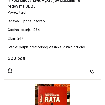
Nikola Milovanović – „Kraljev izaslanik“ u
redovima UDBE
Povez: tvrdi
Izdavač: Epoha, Zagreb
Godina izdanja: 1964
Obim: 247
Stanje: potpis prethodnog vlasnika, ostalo odlično
300
рсд
Add to