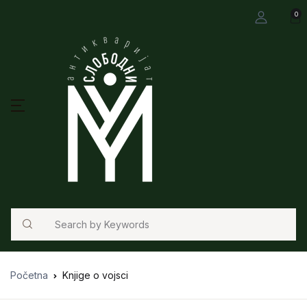
0
Search
Početna
Knjige o vojsci