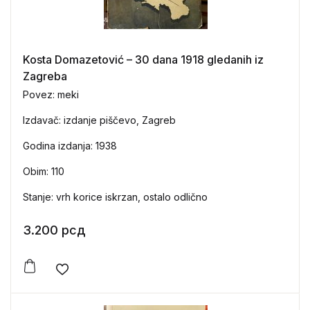
Kosta Domazetović – 30 dana 1918 gledanih iz
Zagreba
Povez: meki
Izdavač: izdanje piščevo, Zagreb
Godina izdanja: 1938
Obim: 110
Stanje: vrh korice iskrzan, ostalo odlično
3.200
рсд
Add to wishlist