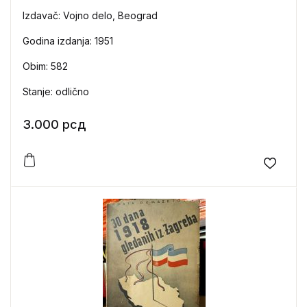
Izdavač: Vojno delo, Beograd
Godina izdanja: 1951
Obim: 582
Stanje: odlično
3.000
рсд
Add to