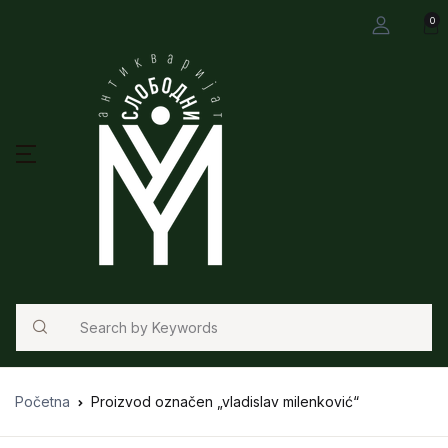
0
Search
Početna
Proizvod označen „vladislav milenković“