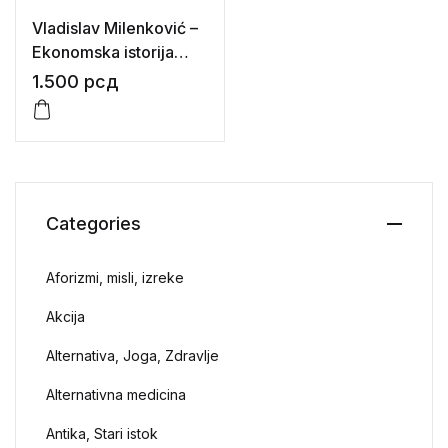
Vladislav Milenković –
Ekonomska istorija
Beograda
1.500
рсд
Categories
Aforizmi, misli, izreke
Akcija
Alternativa, Joga, Zdravlje
Alternativna medicina
Antika, Stari istok