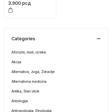
ideologija Nemanjića
3.900
рсд
Categories
Aforizmi, misli, izreke
Akcija
Alternativa, Joga, Zdravlje
Alternativna medicina
Antika, Stari istok
Antologije
Antropologija, Etnologija