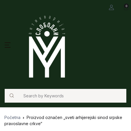
0
Search
Početna
Proizvod označen „sveti arhijerejski sinod srpske
pravoslavne crkve“