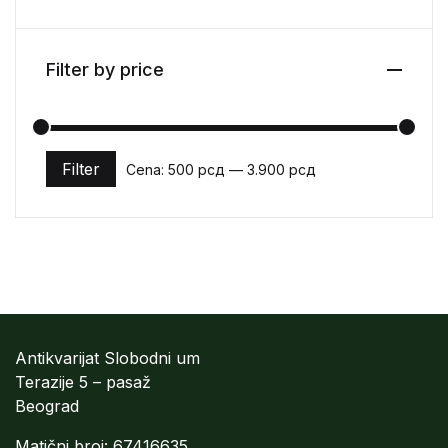
Filter by price
Filter
Cena:
500 рсд
—
3.900 рсд
Minimalna cena
Maksimalna cena
Antikvarijat Slobodni um
Terazije 5 – pasaž
Beograd
Matični broj: 67416635