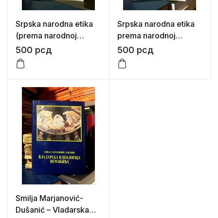
Srpska narodna etika
Srpska narodna etika
(prema narodnoj
prema narodnoj
književnosti) –
književnosti
500
рсд
500
рсд
priredio: Tihomir Ilić
Smilja Marjanović-
Dušanić – Vladarska