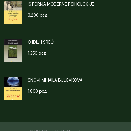
ISTORIJA MODERNE PSIHOLOGIJE
3.200
рсд
O IDILI I SREĆI
1.350
рсд
SNOVI MIHAILA BULGAKOVA
1.800
рсд