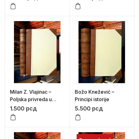
države
Milan Z. Vlajinac –
Božo Knežević –
Poljska privreda u
Principi istorije
narodnim poslovicama
1.500
рсд
5.500
рсд