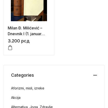
Milan Đ. Milićević –
Dnevnik I (1. januar
1869. – 22. septembar
3.200
рсд
1872.)
Categories
Aforizmi, misli, izreke
Akcija
Alternativa, Joga, Zdravlje