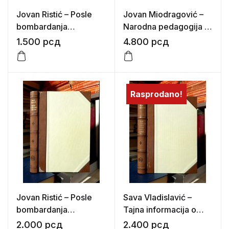
Jovan Ristić – Posle
Jovan Miodragović –
bombardanja
Narodna pedagogija u
Beograda
Srba
1.500
рсд
4.800
рсд
Rasprodano!
Jovan Ristić – Posle
Sava Vladislavić –
bombardanja
Tajna informacija o
Beograda
snazi i stanju Kineske
2.000
рсд
2.400
рсд