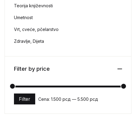
Teorija književnosti
Umetnost
Vrt, cveće, pčelarstvo
Zdravlje, Dijeta
Filter by price
Filter
Cena:
1.500 рсд
—
5.500 рсд
Minimalna cena
Maksimalna cena