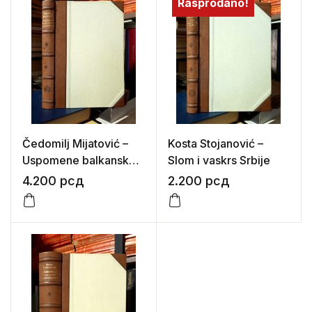
Rasprodano!
Čedomilj Mijatović –
Kosta Stojanović –
Uspomene balkanskog
Slom i vaskrs Srbije
diplomate
4.200
рсд
2.200
рсд