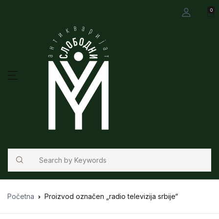
0
Search
Početna
Proizvod označen „radio televizija srbije“