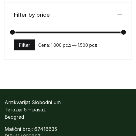
Filter by price
Filter
Cena:
1.000 рсд
—
1.500 рсд
Minimalna cena
Maksimalna cena
Antikvarijat Slobodni um
Terazije 5 – pasaž
Beograd
Matični broj: 67416635