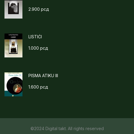
2.900
рсд
LISTIĆI
1.000
рсд
PISMA ATIKU III
1.600
рсд
©2024 Digital takt. All rights reserved