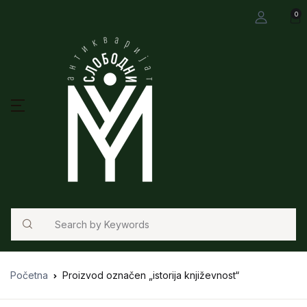
0
Search
Početna
Proizvod označen „istorija književnost“