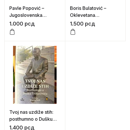
Pavle Popović –
Boris Bulatović –
Jugoslovenska
Oklevetana
književnost
književnost: ideološki
1.000
рсд
1.500
рсд
aspekti u kritičkom
sagledavanju srpske
književnosti i kulture
krajem 20. i početkom
21. veka
Tvoj nas uzdiže stih:
posthumno o Dušku
Trifunoviću (priredio:
1.400
рсд