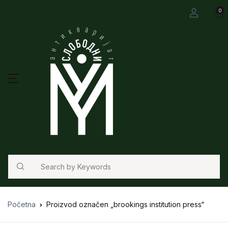
0
Search
Početna
Proizvod označen „brookings institution press“