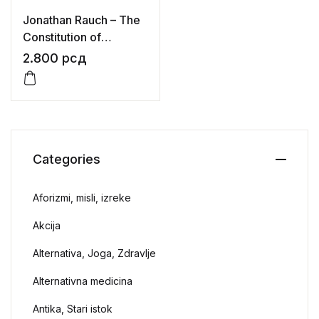
Jonathan Rauch – The
Constitution of
Knowledge: A Defense
2.800
рсд
of Truth
Categories
Aforizmi, misli, izreke
Akcija
Alternativa, Joga, Zdravlje
Alternativna medicina
Antika, Stari istok