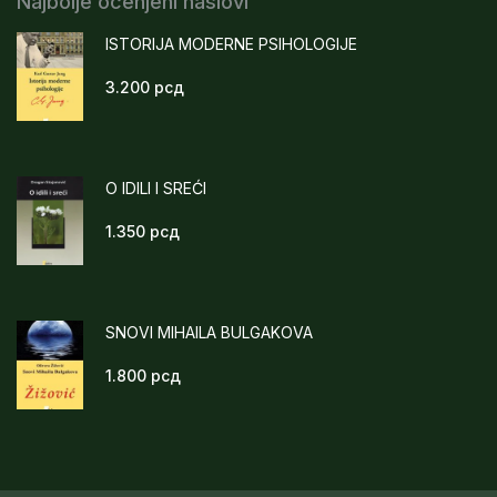
Najbolje ocenjeni naslovi
ISTORIJA MODERNE PSIHOLOGIJE
3.200
рсд
O IDILI I SREĆI
1.350
рсд
SNOVI MIHAILA BULGAKOVA
1.800
рсд