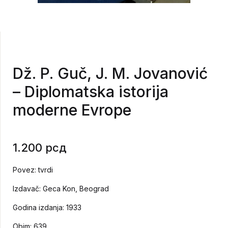
Dž. P. Guč, J. M. Jovanović
– Diplomatska istorija
moderne Evrope
1.200
рсд
Povez: tvrdi
Izdavač: Geca Kon, Beograd
Godina izdanja: 1933
Obim: 639