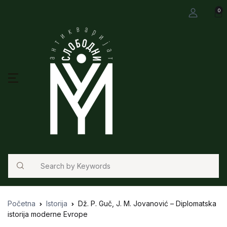
0
Search
Početna
Istorija
Dž. P. Guč, J. M. Jovanović – Diplomatska
istorija moderne Evrope