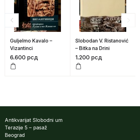
Guljelmo Kavalo –
Slobodan V. Ristanović
Vizantinci
– Bitka na Drini
6.600
рсд
1.200
рсд
Antikvarijat Slobodni um
Terazije 5 – pasaž
Beograd