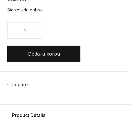
Stanje: vrlo dobro
Dž. P. Guč, J. M. Jovanović - Diplomatska istorija m
Dodaj u korpu
Compare
Product Details