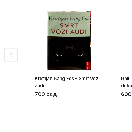
Kristijan Bang Fos – Smrt vozi
Hali
audi
duho
700
рсд
60