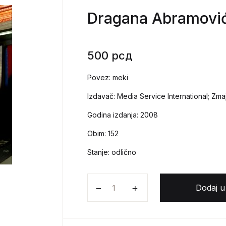
Dragana Abramović 
500
рсд
Povez: meki
Izdavač: Media Service International; Zma
Godina izdanja: 2008
Obim: 152
Stanje: odlično
Dragana Abramović - Koplja u vodi
Dodaj u