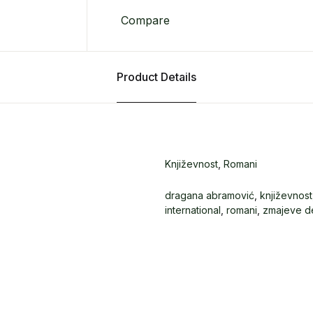
Compare
Product Details
Književnost
,
Romani
dragana abramović
,
književnost
international
,
romani
,
zmajeve de