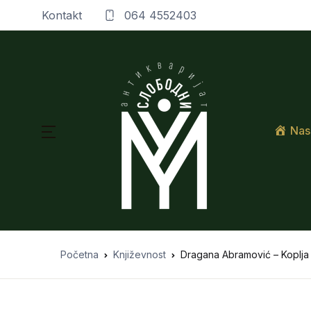
Kontakt
064 4552403
Nas
Početna
Književnost
Dragana Abramović – Koplja