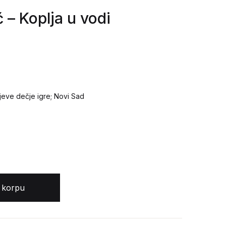
– Koplja u vodi
jeve dečje igre; Novi Sad
 količina
 korpu