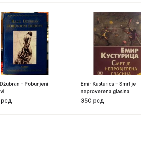
l Džubran – Pobunjeni
Emir Kusturica – Smrt je
vi
neproverena glasina
0
рсд
350
рсд