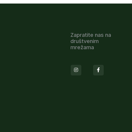
Zapratite nas na
društvenim
mrežama
Instagram
Facebook