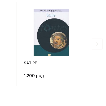
Rasp
SATIRE
Štefan 
budućn
1.200
рсд
1.500