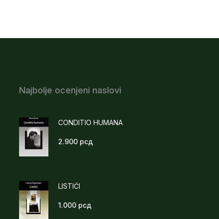
Najbolje ocenjeni naslovi
CONDITIO HUMANA
2.900
рсд
LISTIĆI
1.000
рсд