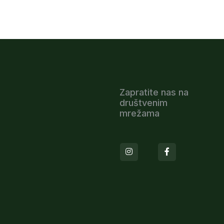
Zapratite nas na
društvenim
mrežama
Instagram
Facebook