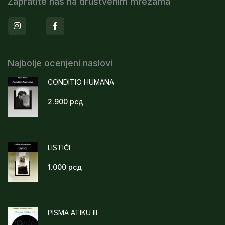
Zapratite nas na društvenim mrežama
Instagram
Facebook
Najbolje ocenjeni naslovi
CONDITIO HUMANA
2.900
рсд
LISTIĆI
1.000
рсд
PISMA ATIKU III