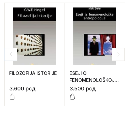
FILOZOFIJA ISTORIJE
ESEJI O
FENOMENOLOŠKOJ
ANTROPOLOGIJI
3.600
рсд
3.500
рсд