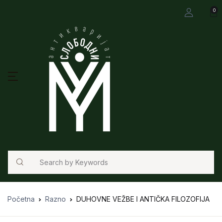
0
Search
Početna
Razno
DUHOVNE VEŽBE I ANTIČKA FILOZOFIJA