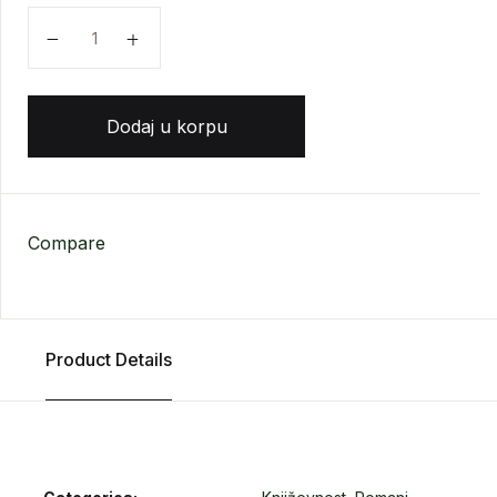
Antoni Bardžis - Paklena pomorandža količina
Dodaj u korpu
Compare
Product Details