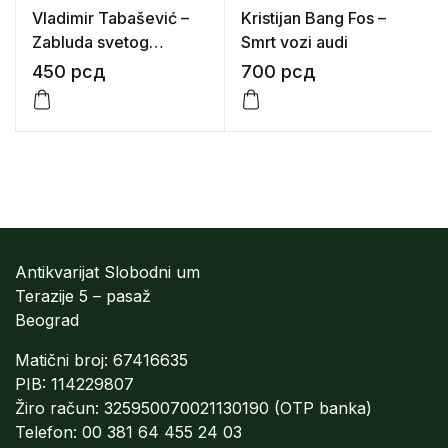
Vladimir Tabašević –
Kristijan Bang Fos –
Zabluda svetog
Smrt vozi audi
Sebastijana
450
рсд
700
рсд
Antikvarijat Slobodni um
Terazije 5 – pasaž
Beograd
Matični broj: 67416635
PIB: 114229807
Žiro račun: 325950070021130190 (OTP banka)
Telefon: 00 381 64 455 24 03