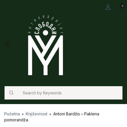
0
Search
Početna
Književnost
Antoni Bardžis – Paklena
pomorandža