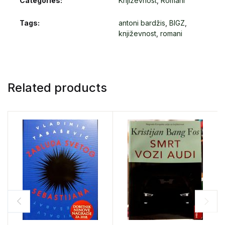
Categories:
Književnost
,
Romani
Tags:
antoni bardžis
,
BIGZ
,
književnost
,
romani
Related products