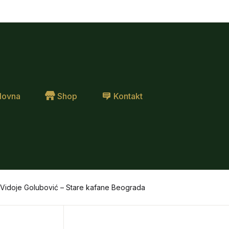
lovna
Shop
Kontakt
Vidoje Golubović – Stare kafane Beograda