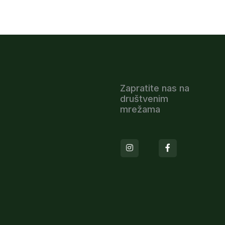
Zapratite nas na
društvenim
mrežama
Instagram
Facebook