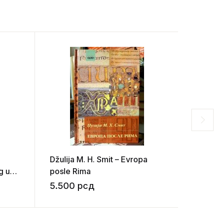
Džulija M. H. Smit – Evropa
Filip Ar
g u
posle Rima
privatn
5.500
рсд
3.50
om
a)