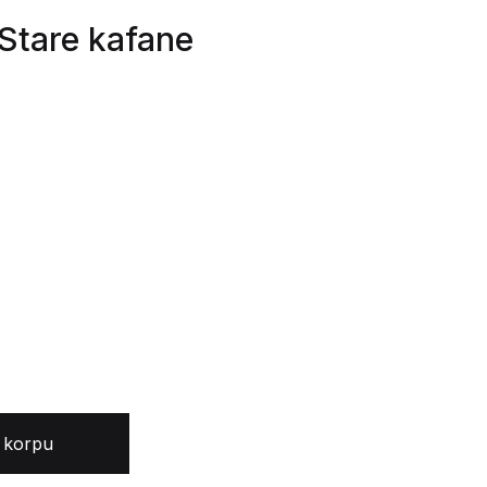
 Stare kafane
eograda količina
 korpu