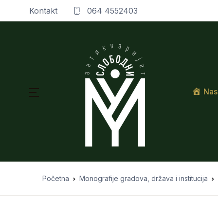
Kontakt
064 4552403
Nas
Početna
Monografije gradova, država i institucija