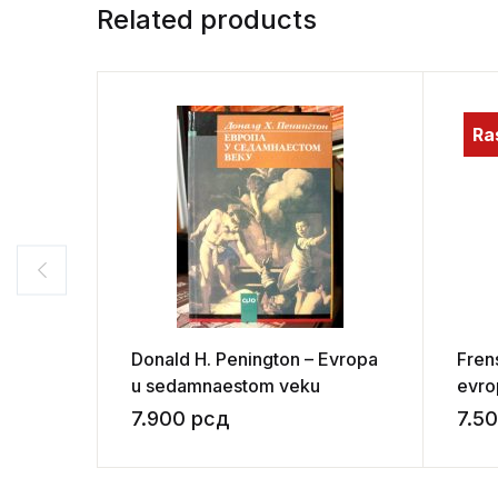
Related products
Ra
Donald H. Penington – Evropa
Fren
u sedamnaestom veku
evrop
7.900
рсд
7.5