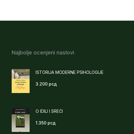
Najbolje ocenjeni naslovi
ISTORIJA MODERNE PSIHOLOGIJE
3.200
рсд
O IDILI I SREĆI
1.350
рсд