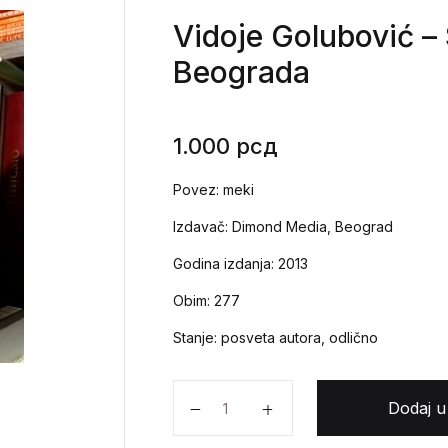
Vidoje Golubović –
Beograda
1.000
рсд
Povez: meki
Izdavač: Dimond Media, Beograd
Godina izdanja: 2013
Obim: 277
Stanje: posveta autora, odlično
Vidoje Golubović - Stare kafane B
Dodaj u