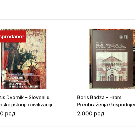
sprodano!
sis Dvornik – Sloveni u
Boris Badža – Hram
skoj istoriji i civilizaciji
Preobraženja Gospodnje
Sarajevu (Vizantijska
00
рсд
2.000
рсд
umjetnost u arhitektonsk
izrazu Aleksandra Derok