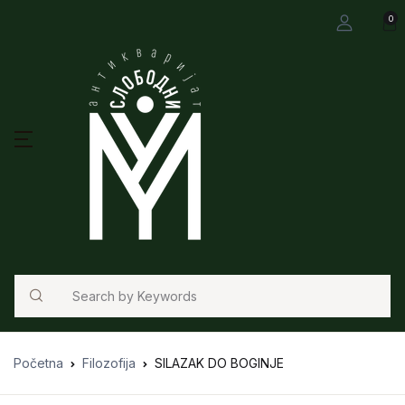
0
Search
Početna
Filozofija
SILAZAK DO BOGINJE