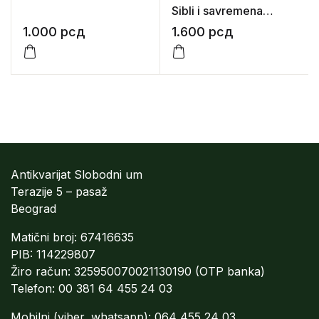
Sibli i savremena
estetika
1.000
рсд
1.600
рсд
Antikvarijat Slobodni um
Terazije 5 – pasaž
Beograd
Matični broj: 67416635
PIB: 114229807
Žiro račun: 325950070021130190 (OTP banka)
Telefon: 00 381 64 455 24 03
Mobilni (viber, whatsapp): 064 455 24 03