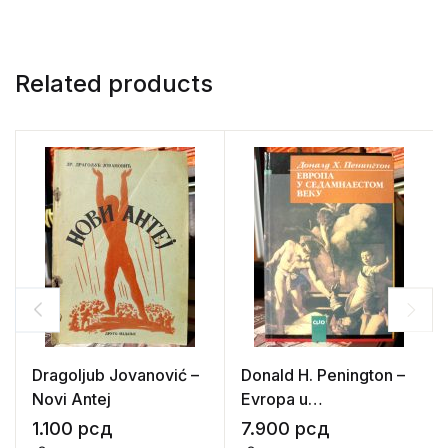
Related products
Dragoljub Jovanović –
Donald H. Penington –
Novi Antej
Evropa u
sedamnaestom veku
1.100
рсд
7.900
рсд