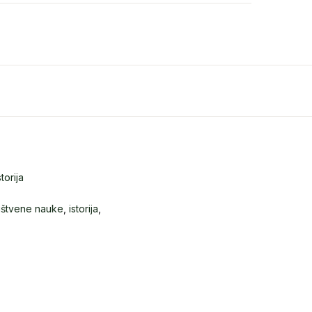
storija
uštvene nauke
,
istorija
,