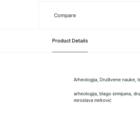
Compare
Product Details
Arheologija
,
Društvene nauke
,
I
arheologija
,
blago sirmijuma
,
dr
miroslava mirković