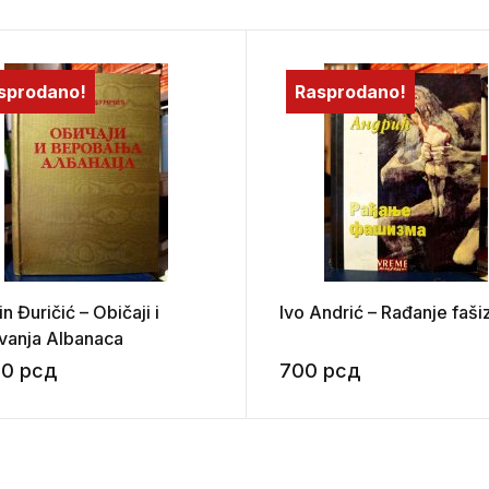
sprodano!
Rasprodano!
in Đuričić – Običaji i
Ivo Andrić – Rađanje faš
vanja Albanaca
00
рсд
700
рсд