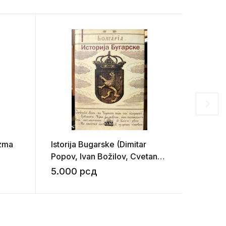
izma
Istorija Bugarske (Dimitar
Džulija
Popov, Ivan Božilov, Cvetana
posle 
Georgijeva, Konstantin Kosev,
5.000
рсд
5.50
Andrej Pantev, Iskra Baeva)