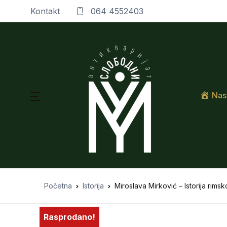
Kontakt
064 4552403
Nas
Početna
Istorija
Miroslava Mirković – Istorija rims
Rasprodano!