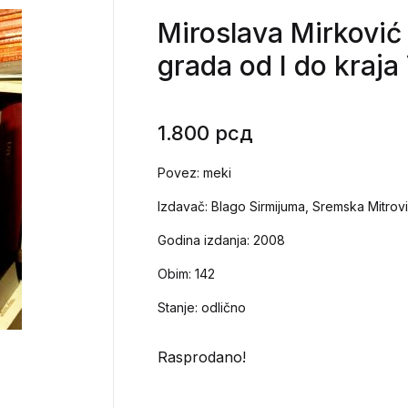
Miroslava Mirković 
grada od I do kraja
1.800
рсд
Povez: meki
Izdavač: Blago Sirmijuma, Sremska Mitrov
Godina izdanja: 2008
Obim: 142
Stanje: odlično
Rasprodano!