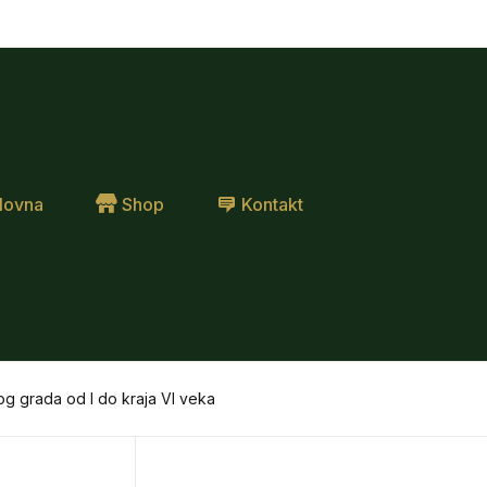
lovna
Shop
Kontakt
kog grada od I do kraja VI veka