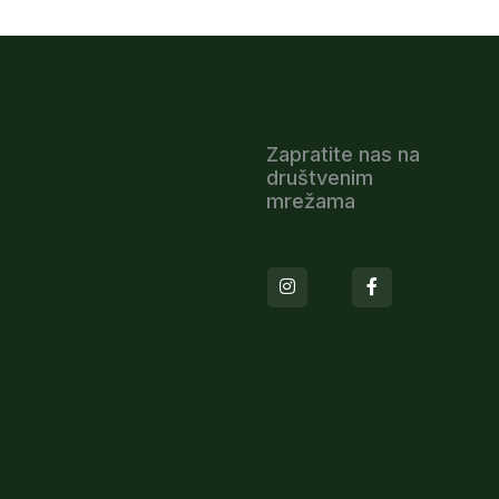
Zapratite nas na
društvenim
mrežama
Instagram
Facebook