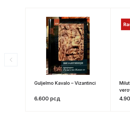
Ra
Guljelmo Kavalo – Vizantinci
Milut
vero
6.600
рсд
4.9