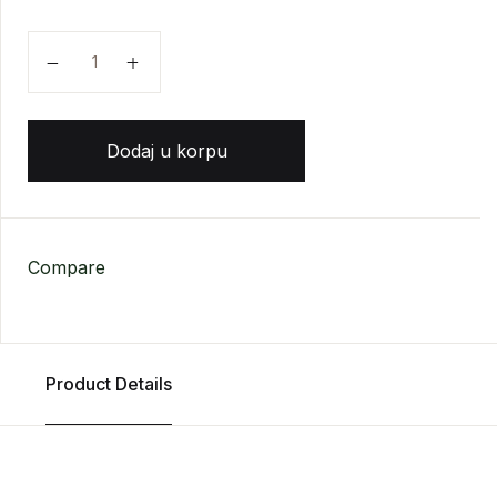
Kurt Vonegat - Hokus pokus količina
Dodaj u korpu
Compare
Product Details