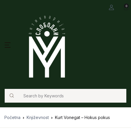
0
Search
Početna
Književnost
Kurt Vonegat – Hokus pokus