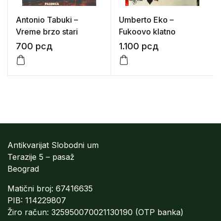
Antonio Tabuki –
Umberto Eko –
Vreme brzo stari
Fukoovo klatno
700
рсд
1.100
рсд
Antikvarijat Slobodni um
Terazije 5 – pasaž
Beograd
Matični broj: 67416635
PIB: 114229807
Žiro račun: 325950070021130190 (OTP banka)