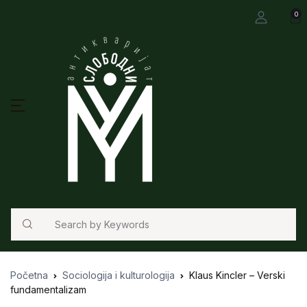
0
Search
Početna
Sociologija i kulturologija
Klaus Kincler – Verski
fundamentalizam