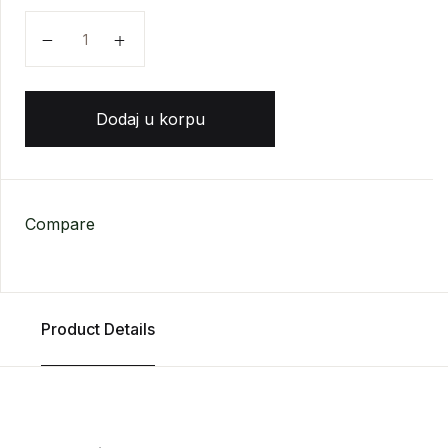
Klaus Kincler - Verski fundamentalizam količina
Dodaj u korpu
Compare
Product Details