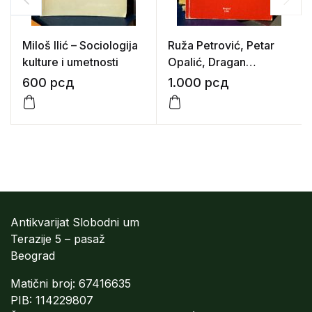
Miloš Ilić – Sociologija
Ruža Petrović, Petar
kulture i umetnosti
Opalić, Dragan
Radulović –
600
рсд
1.000
рсд
Samoubistva u
Jugoslaviji
Antikvarijat Slobodni um
Terazije 5 – pasaž
Beograd
Matični broj: 67416635
PIB: 114229807