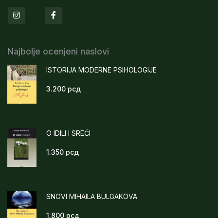
Instagram
Facebook
Najbolje ocenjeni naslovi
ISTORIJA MODERNE PSIHOLOGIJE
3.200
рсд
O IDILI I SREĆI
1.350
рсд
SNOVI MIHAILA BULGAKOVA
1.800
рсд