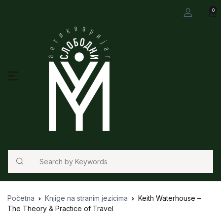
0
Search
Početna
Knjige na stranim jezicima
Keith Waterhouse –
The Theory & Practice of Travel