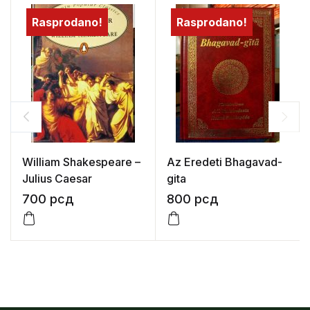
Rasprodano!
Rasprodano!
William Shakespeare –
Az Eredeti Bhagavad-
Julius Caesar
gita
700
рсд
800
рсд