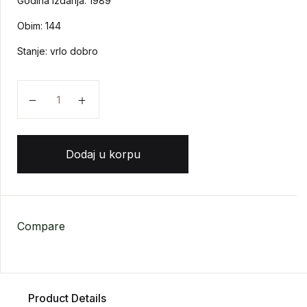
Godina izdanja: 1989
Obim: 144
Stanje: vrlo dobro
Keith Waterhouse - The Theory & Practice of Travel k
Dodaj u korpu
Compare
Product Details