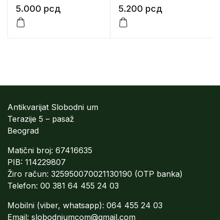
5.000
рсд
5.200
рсд
Antikvarijat Slobodni um
Terazije 5 – pasaž
Beograd
Matični broj: 67416635
PIB: 114229807
Žiro račun: 325950070021130190 (OTP banka)
Telefon: 00 381 64 455 24 03
Mobilni (viber, whatsapp): 064 455 24 03
Email:
slobodniumcom@gmail.com