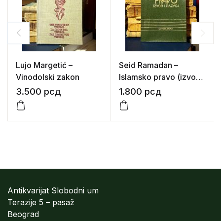
Lujo Margetić –
Seid Ramadan –
Vinodolski zakon
Islamsko pravo (izvori i
razvoj)
3.500
рсд
1.800
рсд
Antikvarijat Slobodni um
Terazije 5 – pasaž
Beograd