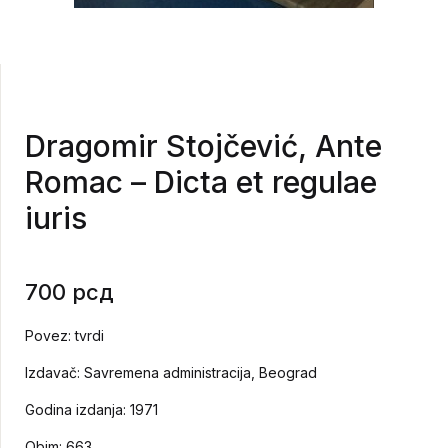
Dragomir Stojčević, Ante
Romac – Dicta et regulae
iuris
700
рсд
Povez: tvrdi
Izdavač: Savremena administracija, Beograd
Godina izdanja: 1971
Obim: 663