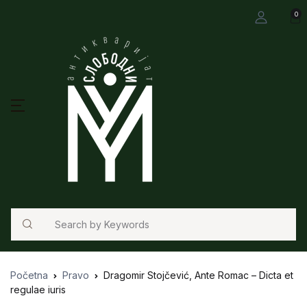
0
Search
Početna
Pravo
Dragomir Stojčević, Ante Romac – Dicta et
regulae iuris