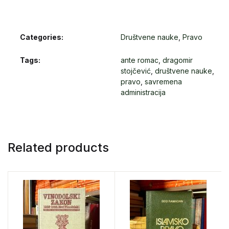
Categories:
Društvene nauke
,
Pravo
Tags:
ante romac
,
dragomir
stojčević
,
društvene nauke
,
pravo
,
savremena
administracija
Related products