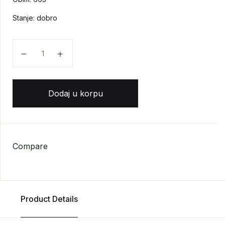
Stanje: dobro
Dragomir Stojčević, Ante Romac - Dicta et regulae iuri
Dodaj u korpu
Compare
Product Details