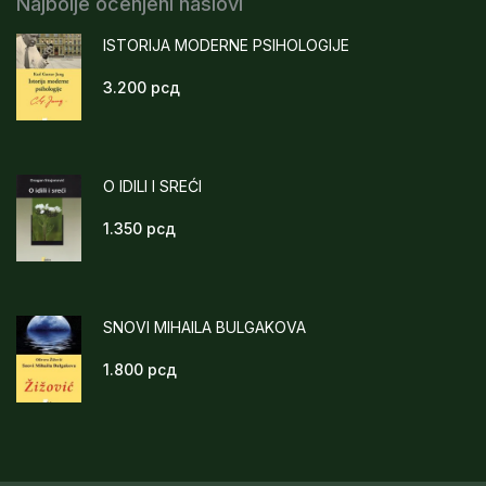
Najbolje ocenjeni naslovi
ISTORIJA MODERNE PSIHOLOGIJE
3.200
рсд
O IDILI I SREĆI
1.350
рсд
SNOVI MIHAILA BULGAKOVA
1.800
рсд